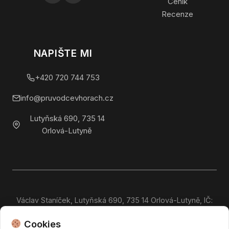
Ceník
Recenze
NAPIŠTE MI
+420 720 744 753
info@pruvodcevhorach.cz
Lutyňská 690, 735 14
Orlová-Lutyně
Václav Staníček, Lutyňská 690, 735 14 Orlová-Lutyně, IČ:
19694938. Fyzická osoba podnikající dle živnostenského
×
Cookies
zákona